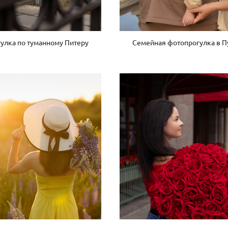
улка по туманному Питеру
Семейная фотопрогулка в 